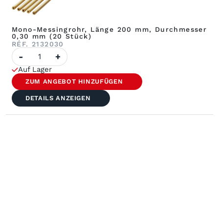
Mono-Messingrohr, Länge 200 mm, Durchmesser
0,30 mm (20 Stück)
RÉF. 2132030
Menge:
-
+
Messingrohr,
einlagig,
Auf Lager
Länge
200
ZUM ANGEBOT HINZUFÜGEN
mm,
Durchmesser
DETAILS ANZEIGEN
0,30
mm
(20
Stück)