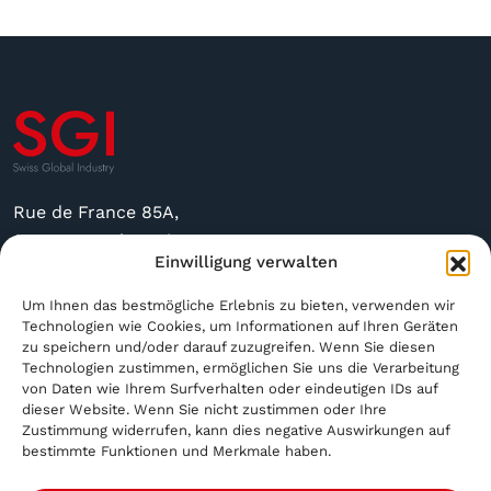
Rue de France 85A,
2400 Le Locle, Suisse
Einwilligung verwalten
sgi@sgindustry.ch
Um Ihnen das bestmögliche Erlebnis zu bieten, verwenden wir
+41 79 591 4756
Technologien wie Cookies, um Informationen auf Ihren Geräten
zu speichern und/oder darauf zuzugreifen. Wenn Sie diesen
Technologien zustimmen, ermöglichen Sie uns die Verarbeitung
Geöffnet von Montag bis Freitag von 8:30 bis 16:00
von Daten wie Ihrem Surfverhalten oder eindeutigen IDs auf
Uhr
dieser Website. Wenn Sie nicht zustimmen oder Ihre
Samstags und sonntags geschlossen
Zustimmung widerrufen, kann dies negative Auswirkungen auf
bestimmte Funktionen und Merkmale haben.