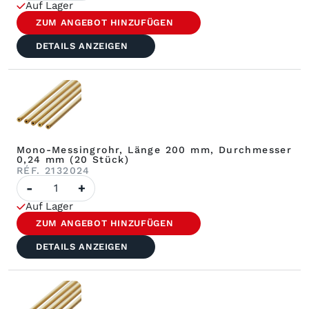
Messing-
Auf Lager
Einzelrohren,
Länge
ZUM ANGEBOT HINZUFÜGEN
200
mm,
DETAILS ANZEIGEN
Durchmesser
0,20
mm
(20
Stück)
Mono-Messingrohr, Länge 200 mm, Durchmesser
0,24 mm (20 Stück)
RÉF. 2132024
Menge:
-
+
Messingrohr,
einlagig,
Auf Lager
Länge
200
ZUM ANGEBOT HINZUFÜGEN
mm,
Durchmesser
DETAILS ANZEIGEN
0,24
mm
(20
Stück)