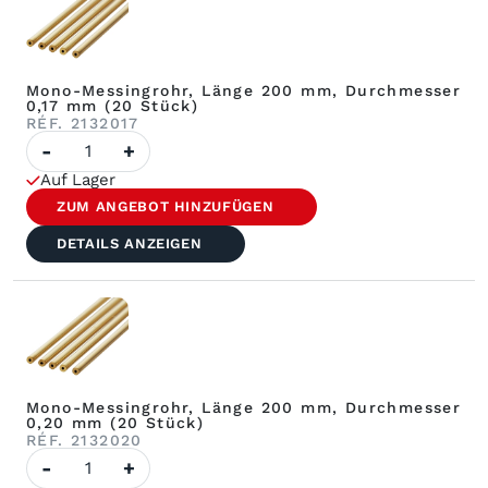
Stück)
Mono-Messingrohr, Länge 200 mm, Durchmesser
0,17 mm (20 Stück)
RÉF. 2132017
Menge:
-
+
Messingrohr,
einlagig,
Auf Lager
Länge
200
ZUM ANGEBOT HINZUFÜGEN
mm,
Durchmesser
DETAILS ANZEIGEN
0,17
mm
(20
Stück)
Mono-Messingrohr, Länge 200 mm, Durchmesser
0,20 mm (20 Stück)
RÉF. 2132020
Menge
-
+
an