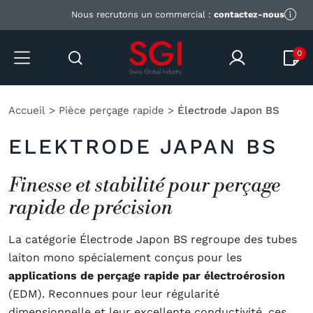
Nous recrutons un commercial :
contactez-nous
0
Accueil
>
Pièce perçage rapide
>
Électrode Japon BS
ELEKTRODE JAPAN BS
Finesse et stabilité pour perçage
rapide de précision
La catégorie Électrode Japon BS regroupe des tubes
laiton mono spécialement conçus pour les
applications de perçage rapide par électroérosion
(EDM). Reconnues pour leur régularité
dimensionnelle et leur excellente conductivité, ces