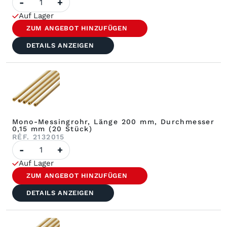
-
+
Messingrohr,
einlagig,
Auf Lager
Länge
200
ZUM ANGEBOT HINZUFÜGEN
mm,
Durchmesser
DETAILS ANZEIGEN
0,13
mm
(20
Stück)
Mono-Messingrohr, Länge 200 mm, Durchmesser
0,15 mm (20 Stück)
RÉF. 2132015
Menge
-
+
an
Messing-
Auf Lager
Einzelrohren,
Länge
ZUM ANGEBOT HINZUFÜGEN
200
mm,
DETAILS ANZEIGEN
Durchmesser
0,15
mm
(20