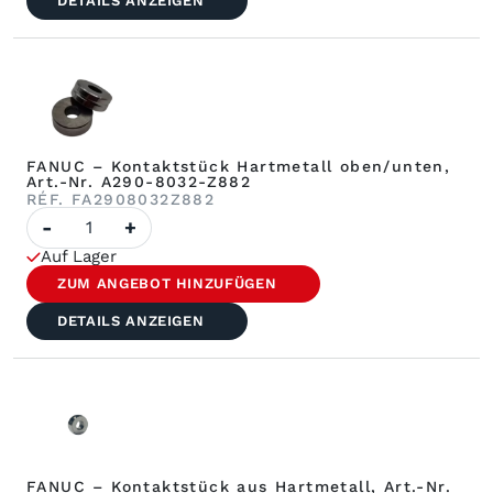
DETAILS ANZEIGEN
FANUC – Kontaktstück Hartmetall oben/unten,
Art.-Nr. A290-8032-Z882
RÉF. FA2908032Z882
FANUC-
-
+
Menge
–
Auf Lager
Kontakt
Hartmetall
ZUM ANGEBOT HINZUFÜGEN
oben/unten,
Art.-
DETAILS ANZEIGEN
Nr.
A290-
8032-
Z882
FANUC – Kontaktstück aus Hartmetall, Art.-Nr.