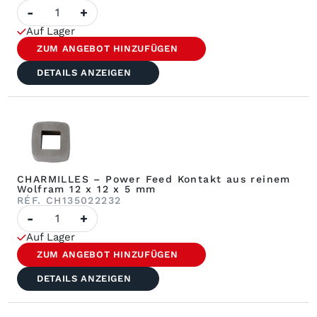
Anzahl
-
+
der
CHARMILLES
Auf Lager
–
Stromzufuhrhalterung
ZUM ANGEBOT HINZUFÜGEN
DETAILS ANZEIGEN
CHARMILLES – Power Feed Kontakt aus reinem
Wolfram 12 x 12 x 5 mm
RÉF. CH135022232
Anzahl
-
+
CHARMILLES
-
Auf Lager
Power
Feed
ZUM ANGEBOT HINZUFÜGEN
Contact
Pure
DETAILS ANZEIGEN
Tungsten
12x12x5
mm