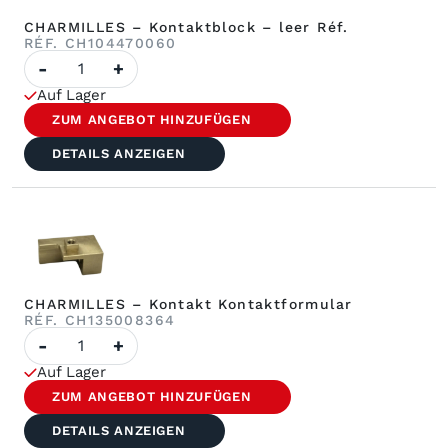
CHARMILLES – Kontaktblock – leer Réf.
RÉF. CH104470060
Anzahl
-
+
CHARMILLES
–
Auf Lager
Kontaktblock
–
ZUM ANGEBOT HINZUFÜGEN
leer
Réf.
DETAILS ANZEIGEN
CHARMILLES – Kontakt Kontaktformular
RÉF. CH135008364
Anzahl
-
+
der
CHARMILLES
Auf Lager
–
Kontakt
ZUM ANGEBOT HINZUFÜGEN
Kontaktformular
DETAILS ANZEIGEN