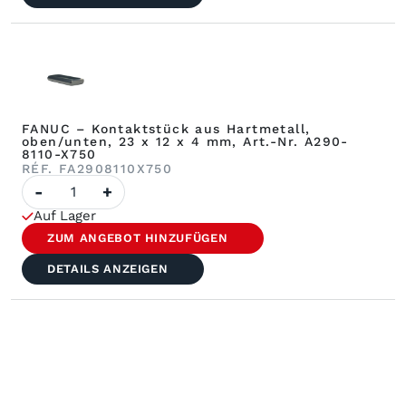
23
x
7,7
x
2,8
mm,
Art.-
Nr.
A290-
FANUC – Kontaktstück aus Hartmetall,
8101-
oben/unten, 23 x 12 x 4 mm, Art.-Nr. A290-
X750
8110-X750
RÉF. FA2908110X750
FANUC-
-
+
Menge
–
Auf Lager
Kontaktstück
aus
ZUM ANGEBOT HINZUFÜGEN
Hartmetall,
oben/unten,
DETAILS ANZEIGEN
23
x
12
x
4
mm,
Art.-
Nr.
A290-