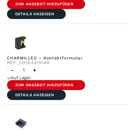
Kontaktkabel
ZUM ANGEBOT HINZUFÜGEN
DETAILS ANZEIGEN
CHARMILLES – Kontaktformular
RÉF. CH104315160
Anzahl
-
+
der
CHARMILLES
Auf Lager
–
Kontaktmodul
ZUM ANGEBOT HINZUFÜGEN
DETAILS ANZEIGEN