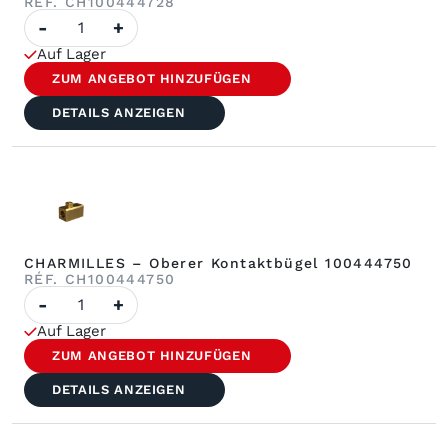
RÉF. CH100444728
Anzahl
-
+
Charmilles-
Untergestelle
Auf Lager
2020/2030
Réf.
ZUM ANGEBOT HINZUFÜGEN
DETAILS ANZEIGEN
CHARMILLES – Oberer Kontaktbügel 100444750
RÉF. CH100444750
Anzahl
-
+
CHARMILLES
–
Auf Lager
Oberer
Kontakt
ZUM ANGEBOT HINZUFÜGEN
100444750
DETAILS ANZEIGEN