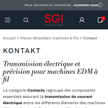
Nous recrutons un commercial :
contactez-nous
0
Accueil
>
Pièces détachées machines à fils
>
Contact
KONTAKT
Transmission électrique et
précision pour machines EDM à
fil
La catégorie
Contacts
regroupe des composants
essentiels assurant la
transmission du courant
électrique
entre les différents éléments des machines