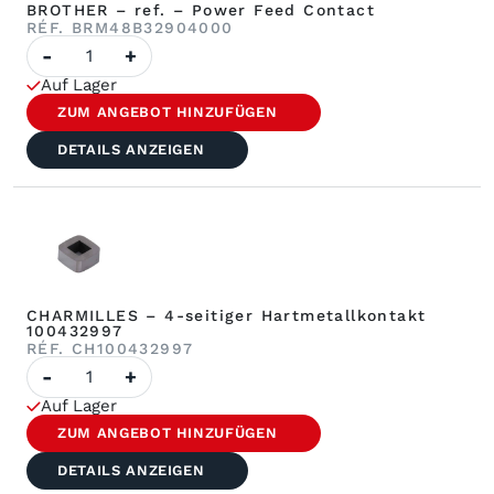
BROTHER – ref. – Power Feed Contact
RÉF. BRM48B32904000
Menge
-
+
von
BROTHER
Auf Lager
–
ref.
ZUM ANGEBOT HINZUFÜGEN
–
Power
DETAILS ANZEIGEN
Feed
Contact
CHARMILLES – 4-seitiger Hartmetallkontakt
100432997
RÉF. CH100432997
Anzahl
-
+
CHARMILLES
–
Auf Lager
4-
seitiger
ZUM ANGEBOT HINZUFÜGEN
Hartmetallkontakt
100432997
DETAILS ANZEIGEN