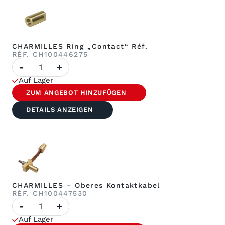
CHARMILLES Ring „Contact“ Réf.
RÉF. CH100446275
Anzahl
-
+
CHARMILLES
Ring
Auf Lager
Kontakt
Réf.
ZUM ANGEBOT HINZUFÜGEN
DETAILS ANZEIGEN
CHARMILLES – Oberes Kontaktkabel
RÉF. CH100447530
Anzahl
-
+
CHARMILLES
–
Auf Lager
Oberes