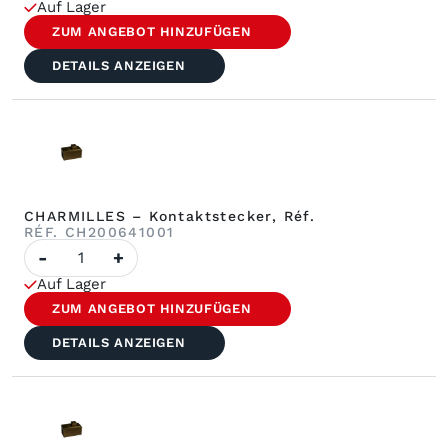
–
Auf Lager
Kontaktelement,
4-
ZUM ANGEBOT HINZUFÜGEN
seitig,
Abmessungen
DETAILS ANZEIGEN
12
x
10
mm,
Réf.
CHARMILLES – Kontaktstecker, Réf.
RÉF. CH200641001
Anzahl
-
+
CHARMILLES
–
Auf Lager
Kontaktklappe,
Réf.
ZUM ANGEBOT HINZUFÜGEN
DETAILS ANZEIGEN