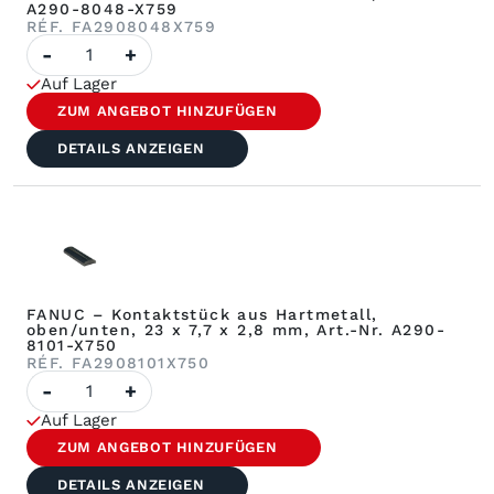
A290-8048-X759
RÉF. FA2908048X759
FANUC-
-
+
Menge
–
Auf Lager
Kontakt:
Carbure
ZUM ANGEBOT HINZUFÜGEN
Sup.
Art.-
DETAILS ANZEIGEN
Nr.
A290-
8048-
X759
FANUC – Kontaktstück aus Hartmetall,
oben/unten, 23 x 7,7 x 2,8 mm, Art.-Nr. A290-
8101-X750
RÉF. FA2908101X750
FANUC-
-
+
Menge
–
Auf Lager
Kontaktstück
aus
ZUM ANGEBOT HINZUFÜGEN
Hartmetall,
oben/unten,
DETAILS ANZEIGEN