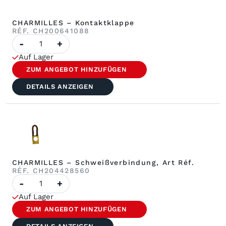
CHARMILLES – Kontaktklappe
RÉF. CH200641088
Anzahl
-
+
der
CHARMILLES
Auf Lager
-
Kontaktklappe
ZUM ANGEBOT HINZUFÜGEN
DETAILS ANZEIGEN
CHARMILLES – Schweißverbindung, Art Réf.
RÉF. CH204428560
Anzahl
-
+
CHARMILLES
–
Auf Lager
Schweißverbindung
Réf.
ZUM ANGEBOT HINZUFÜGEN
Art
Réf.