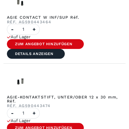
AGIE CONTACT W INF/SUP Réf.
RÉF. AG590443464
Menge
-
+
an
AGIE
Auf Lager
CONTACT
W
ZUM ANGEBOT HINZUFÜGEN
INF/SUP,
Réf.
DETAILS ANZEIGEN
AGIE-KONTAKTSTIFT, UNTER/OBER 12 x 30 mm,
Réf.
RÉF. AG590443474
Menge
-
+
AGIE
CONTACT
Auf Lager
INF/SUP.
12x30
ZUM ANGEBOT HINZUFÜGEN