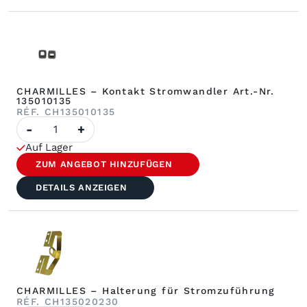
CHARMILLES – Kontakt Stromwandler Art.-Nr.
135010135
RÉF. CH135010135
Anzahl
-
+
von
CHARMILLES
Auf Lager
–
Kontakt
ZUM ANGEBOT HINZUFÜGEN
Stromwandler
Art.-
DETAILS ANZEIGEN
Nr.
135010135
CHARMILLES – Halterung für Stromzuführung
RÉF. CH135020230