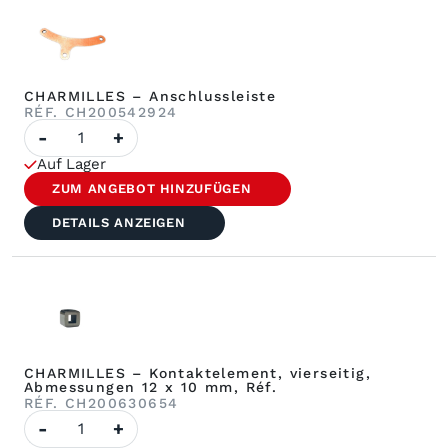
CHARMILLES – Anschlussleiste
RÉF. CH200542924
Anzahl
-
+
CHARMILLES
–
Auf Lager
Anschlussleiste
ZUM ANGEBOT HINZUFÜGEN
DETAILS ANZEIGEN
CHARMILLES – Kontaktelement, vierseitig,
Abmessungen 12 x 10 mm, Réf.
RÉF. CH200630654
Anzahl
-
+
CHARMILLES