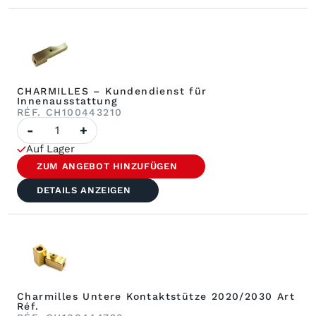
CHARMILLES – Kundendienst für
Innenausstattung
RÉF. CH100443210
Anzahl
-
+
der
CHARMILLES
Auf Lager
–
Kontakt
ZUM ANGEBOT HINZUFÜGEN
zum
Kundendienst
DETAILS ANZEIGEN
Charmilles Untere Kontaktstütze 2020/2030 Art
Réf.