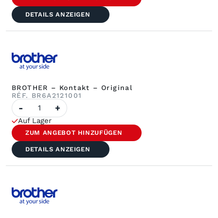
mm
Réf.
DETAILS ANZEIGEN
BROTHER – Kontakt – Original
RÉF. BR6A2121001
Menge
-
+
von
BROTHER
Auf Lager
–
Kontakt
ZUM ANGEBOT HINZUFÜGEN
–
Original
DETAILS ANZEIGEN