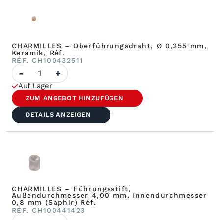
CHARMILLES – Oberführungsdraht, Ø 0,255 mm,
Keramik, Réf.
RÉF. CH100432511
Anzahl
-
+
CHARMILLES
–
Auf Lager
Oberfadenführung,
Ø
ZUM ANGEBOT HINZUFÜGEN
0,255
mm,
DETAILS ANZEIGEN
Keramik
Réf.
CHARMILLES – Führungsstift,
Außendurchmesser 4,00 mm, Innendurchmesser
0,8 mm (Saphir) Réf.
RÉF. CH100441423
Anzahl