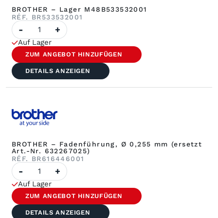
BROTHER – Lager M48B533532001
RÉF. BR533532001
Anzahl
-
+
von
BROTHER
Auf Lager
–
Lager
ZUM ANGEBOT HINZUFÜGEN
M48B533532001
DETAILS ANZEIGEN
BROTHER – Fadenführung, Ø 0,255 mm (ersetzt
Art.-Nr. 632267025)
RÉF. BR616446001
BROTHER
-
+
–
Fadenführung,
Auf Lager
Ø
0,255
ZUM ANGEBOT HINZUFÜGEN
mm
(ersetzt
DETAILS ANZEIGEN