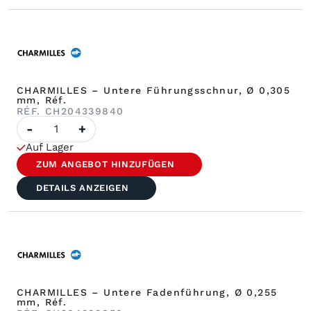
Réf.
CHARMILLES – Untere Führungsschnur, Ø 0,305
mm, Réf.
RÉF. CH204339840
Anzahl
-
+
CHARMILLES
–
Auf Lager
Untere
Führungsschnur,
ZUM ANGEBOT HINZUFÜGEN
Ø
0,305
DETAILS ANZEIGEN
mm,
Réf.
CHARMILLES – Untere Fadenführung, Ø 0,255
mm, Réf.