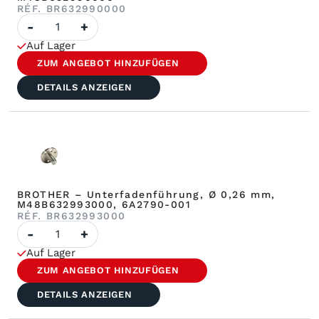
RÉF. BR632990000
Anzahl
-
+
von
BROTHER
Auf Lager
–
Führungsrolle,
ZUM ANGEBOT HINZUFÜGEN
Ø
0,26
DETAILS ANZEIGEN
mm,
M48B632990000
BROTHER – Unterfadenführung, Ø 0,26 mm,
M48B632993000, 6A2790-001
RÉF. BR632993000
Anzahl
-
+
von
BROTHER
Auf Lager
–
Unterlegscheibe,
ZUM ANGEBOT HINZUFÜGEN
Ø
0,26
DETAILS ANZEIGEN
mm,
M48B632993000,