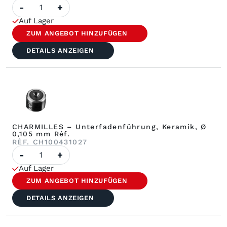
Menge
-
+
an
CHARMILLES
Auf Lager
–
Keramik-
ZUM ANGEBOT HINZUFÜGEN
Führungsdraht,
Ø
DETAILS ANZEIGEN
0,105
mm,
Réf.
CHARMILLES – Unterfadenführung, Keramik, Ø
0,105 mm Réf.
RÉF. CH100431027
Menge
-
+
an
CHARMILLES
Auf Lager
–
Unterfadenführung,
ZUM ANGEBOT HINZUFÜGEN
Keramik,
Ø
DETAILS ANZEIGEN
0,105
mm
Réf.