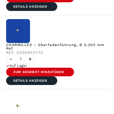
Führung
Réf.
DETAILS ANZEIGEN
CHARMILLES – Oberfadenführung, Ø 0,205 mm
Réf.
RÉF. CH200431112
Anzahl
-
+
CHARMILLES
–
Auf Lager
Oberer
Fadenführer,
ZUM ANGEBOT HINZUFÜGEN
Ø
0,205
DETAILS ANZEIGEN
mm
Réf.