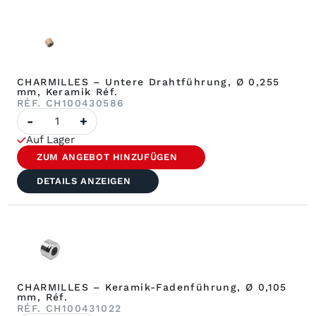
6A2790-
001
CHARMILLES – Untere Drahtführung, Ø 0,255
mm, Keramik Réf.
RÉF. CH100430586
Anzahl
-
+
CHARMILLES
–
Auf Lager
Untere
Führungsschiene,
ZUM ANGEBOT HINZUFÜGEN
Ø
0,255
DETAILS ANZEIGEN
mm,
Keramik
Réf.
CHARMILLES – Keramik-Fadenführung, Ø 0,105
mm, Réf.
RÉF. CH100431022