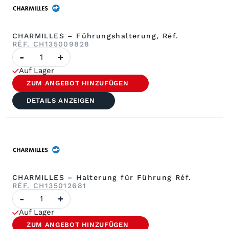
CHARMILLES – Führungshalterung, Réf.
RÉF. CH135009828
Anzahl
-
+
CHARMILLES
–
Auf Lager
Führungshalterung
Réf.
ZUM ANGEBOT HINZUFÜGEN
DETAILS ANZEIGEN
CHARMILLES – Halterung für Führung Réf.
RÉF. CH135012681
Anzahl
-
+
CHARMILLES
–
Auf Lager
Halterung
für
ZUM ANGEBOT HINZUFÜGEN