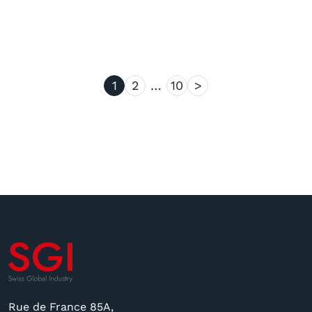
1
2
…
10
>
Rue de France 85A,