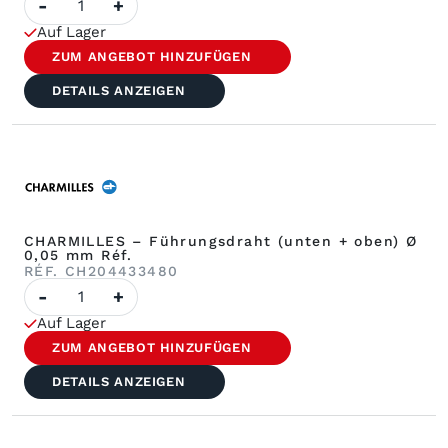
-
+
CHARMILLES
–
Auf Lager
Untere
Führungsschnur,
ZUM ANGEBOT HINZUFÜGEN
Ø
0,105
DETAILS ANZEIGEN
mm,
Réf.
CHARMILLES – Führungsdraht (unten + oben) Ø
0,05 mm Réf.
RÉF. CH204433480
Anzahl
-
+
CHARMILLES
–
Auf Lager
Fadenführer
(unten
ZUM ANGEBOT HINZUFÜGEN
+
oben)
DETAILS ANZEIGEN
ø
0,05
mm
Réf.