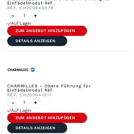
Einfädelmodul Réf.
RÉF. CH200640078
Anzahl
-
+
CHARMILLES
–
Auf Lager
Untere
Keramikführung
ZUM ANGEBOT HINZUFÜGEN
für
Einfädelmodul
DETAILS ANZEIGEN
Réf.
CHARMILLES – Obere Führung für
Einfädelmodul Réf.
RÉF. CH200641011
Anzahl
-
+
der
CHARMILLES
Auf Lager
–
Obere
ZUM ANGEBOT HINZUFÜGEN
Führung
für
DETAILS ANZEIGEN
Einfädelmodul