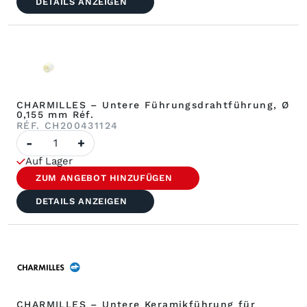
0,205
DETAILS ANZEIGEN
mm
Réf.
CHARMILLES – Untere Führungsdrahtführung, Ø
0,155 mm Réf.
RÉF. CH200431124
Anzahl
-
+
CHARMILLES
–
Auf Lager
Unterfadenführung,
Ø
ZUM ANGEBOT HINZUFÜGEN
0,155
mm
DETAILS ANZEIGEN
Réf.
CHARMILLES – Untere Keramikführung für