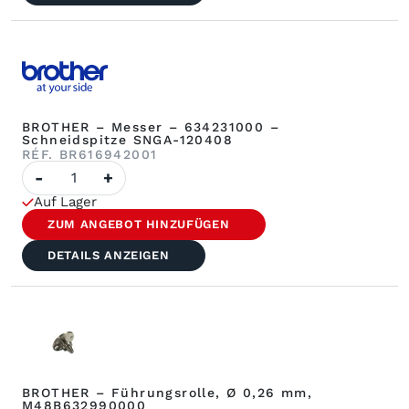
Art.-
Nr.
632267025)
BROTHER – Messer – 634231000 –
Schneidspitze SNGA-120408
RÉF. BR616942001
Anzahl
-
+
von
BROTHER
Auf Lager
–
Messer
ZUM ANGEBOT HINZUFÜGEN
–
634231000
DETAILS ANZEIGEN
–
Schneidspitze
SNGA-
120408
BROTHER – Führungsrolle, Ø 0,26 mm,
M48B632990000