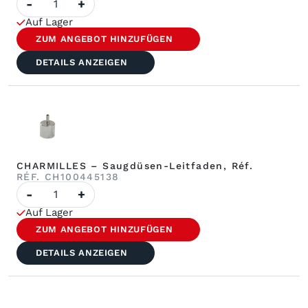
-
+
der
CHARMILLES
Auf Lager
–
Führungsstift,
ZUM ANGEBOT HINZUFÜGEN
Außen-
ø
DETAILS ANZEIGEN
4,00
mm,
Innen-
ø
0,8
mm
(Saphir),
Réf.
CHARMILLES – Saugdüsen-Leitfaden, Réf.
RÉF. CH100445138
Anzahl
-
+
von
CHARMILLES
Auf Lager
–
Saugdüsen-
ZUM ANGEBOT HINZUFÜGEN
Leitfaden,
Réf.
DETAILS ANZEIGEN