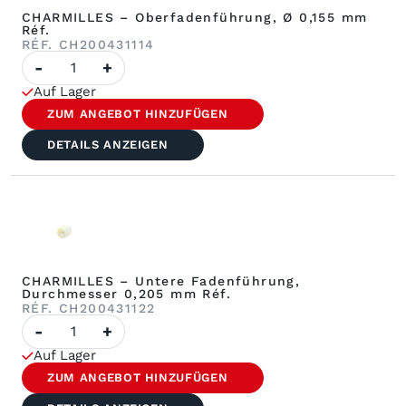
CHARMILLES – Oberfadenführung, Ø 0,155 mm
Réf.
RÉF. CH200431114
Anzahl
-
+
CHARMILLES
–
Auf Lager
Oberer
Fadenführer,
ZUM ANGEBOT HINZUFÜGEN
Ø
0,155
DETAILS ANZEIGEN
mm
Réf.
CHARMILLES – Untere Fadenführung,
Durchmesser 0,205 mm Réf.
RÉF. CH200431122
Anzahl
-
+
CHARMILLES
–
Auf Lager
Unterer
Fadenführer,
ZUM ANGEBOT HINZUFÜGEN
Ø