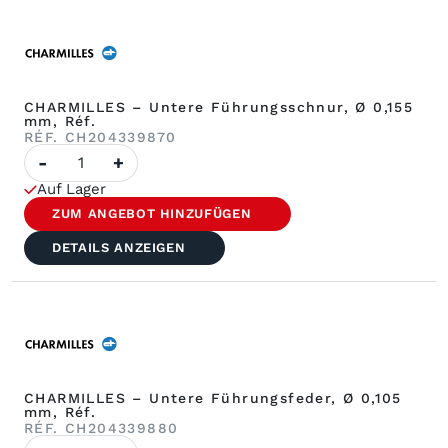
CHARMILLES – Untere Führungsschnur, Ø 0,155
mm, Réf.
RÉF. CH204339870
Anzahl
-
+
CHARMILLES
–
Auf Lager
Untere
Führungsschnur,
ZUM ANGEBOT HINZUFÜGEN
Ø
0,155
DETAILS ANZEIGEN
mm,
Réf.
CHARMILLES – Untere Führungsfeder, Ø 0,105
mm, Réf.
RÉF. CH204339880
Anzahl