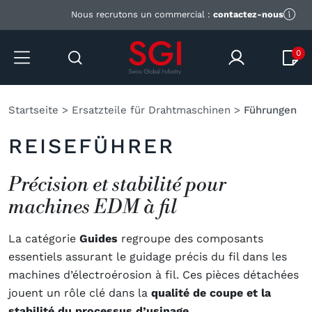
Nous recrutons un commercial :
contactez-nous
0
Startseite
>
Ersatzteile für Drahtmaschinen
>
Führungen
REISEFÜHRER
Précision et stabilité pour
machines EDM à fil
La catégorie
Guides
regroupe des composants
essentiels assurant le guidage précis du fil dans les
machines d’électroérosion à fil. Ces pièces détachées
jouent un rôle clé dans la
qualité de coupe et la
stabilité du processus d’usinage.