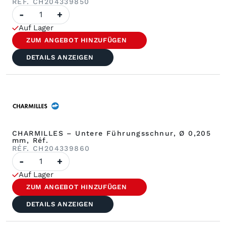
RÉF. CH204339850
Anzahl
-
+
CHARMILLES
–
Auf Lager
Untere
Führungsschnur,
ZUM ANGEBOT HINZUFÜGEN
Ø
0,255
DETAILS ANZEIGEN
mm,
Réf.
CHARMILLES – Untere Führungsschnur, Ø 0,205
mm, Réf.
RÉF. CH204339860
Anzahl
-
+
CHARMILLES
–
Auf Lager
Untere
Führungsschnur,
ZUM ANGEBOT HINZUFÜGEN
Ø
0,205
DETAILS ANZEIGEN
mm,
Réf.