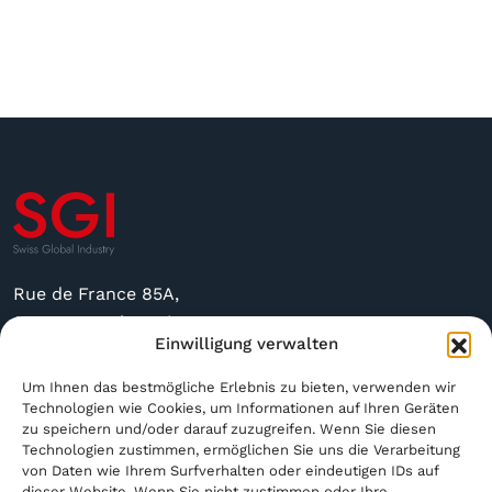
Rue de France 85A,
2400 Le Locle, Suisse
Einwilligung verwalten
sgi@sgindustry.ch
Um Ihnen das bestmögliche Erlebnis zu bieten, verwenden wir
+41 79 591 4756
Technologien wie Cookies, um Informationen auf Ihren Geräten
zu speichern und/oder darauf zuzugreifen. Wenn Sie diesen
Technologien zustimmen, ermöglichen Sie uns die Verarbeitung
Geöffnet von Montag bis Freitag von 8:30 bis 16:00
von Daten wie Ihrem Surfverhalten oder eindeutigen IDs auf
Uhr
dieser Website. Wenn Sie nicht zustimmen oder Ihre