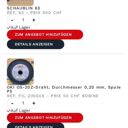
SCHAUBLIN 65
RÉF. 65 - PRIX 500 CHF
Anzahl
-
+
der
SCHAUBLIN
Auf Lager
65
ZUM ANGEBOT HINZUFÜGEN
DETAILS ANZEIGEN
OKI OS-20Z-Draht, Durchmesser 0,20 mm, Spule
P5
RÉF. FIL ZINGUE - PRIX 50 CHF BOBINE
Anzahl
-
+
OKI
OS-
Auf Lager
20Z-
Druckfäden,
ZUM ANGEBOT HINZUFÜGEN
Durchmesser
0,20
DETAILS ANZEIGEN