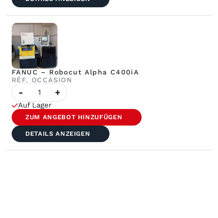
mm,
Spule
P5
FANUC – Robocut Alpha C400iA
RÉF. OCCASION
quantité
-
+
de
FANUC
Auf Lager
-
Robocut
ZUM ANGEBOT HINZUFÜGEN
Alpha
C400iA
DETAILS ANZEIGEN