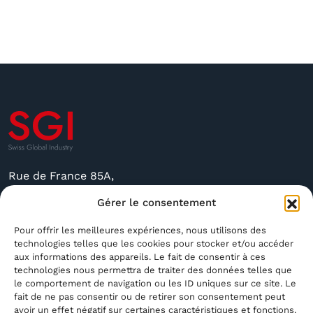
Rue de France 85A,
2400 Le Locle, Suisse
Gérer le consentement
sgi@sgindustry.ch
Pour offrir les meilleures expériences, nous utilisons des
technologies telles que les cookies pour stocker et/ou accéder
+41 79 591 4756
aux informations des appareils. Le fait de consentir à ces
technologies nous permettra de traiter des données telles que
Ouvert du Lundi au Vendredi de 8 h 30 à 16 h
le comportement de navigation ou les ID uniques sur ce site. Le
Fermé le Samedi et le Dimanche
fait de ne pas consentir ou de retirer son consentement peut
avoir un effet négatif sur certaines caractéristiques et fonctions.