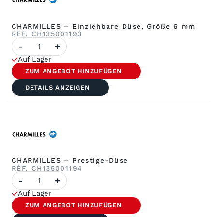
CHARMILLES – Einziehbare Düse, Größe 6 mm
RÉF. CH135001193
Anzahl
-
+
CHARMILLES
–
Auf Lager
Einziehbare
Düse,
ZUM ANGEBOT HINZUFÜGEN
Größe
6
DETAILS ANZEIGEN
mm
CHARMILLES – Prestige-Düse
RÉF. CH135001194
Anzahl
-
+
CHARMILLES
–
Auf Lager
Prestige-
Düse
ZUM ANGEBOT HINZUFÜGEN