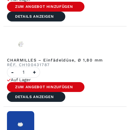
D.1
6,3x18,4
ZUM ANGEBOT HINZUFÜGEN
Réf.
DETAILS ANZEIGEN
CHARMILLES – Einfädeldüse, Ø 1,80 mm
RÉF. CH100431787
Anzahl
-
+
CHARMILLES
–
Auf Lager
Einfädeldüse
ø
ZUM ANGEBOT HINZUFÜGEN
1,80
mm
DETAILS ANZEIGEN