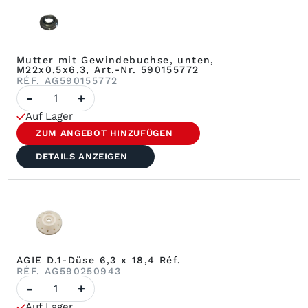
Mutter mit Gewindebuchse, unten,
M22x0,5x6,3, Art.-Nr. 590155772
RÉF. AG590155772
Anzahl
-
+
von
AGIE-
Auf Lager
Unterlegmuttern
M22x0,5x6,3,
ZUM ANGEBOT HINZUFÜGEN
Art.-
Nr.
DETAILS ANZEIGEN
590155772
AGIE D.1-Düse 6,3 x 18,4 Réf.
RÉF. AG590250943
Anzahl
-
+
AGIE-
Düsen
Auf Lager