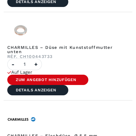
automatische
DETAILS ANZEIGEN
Gewindeeinstellung
CHARMILLES – Düse mit Kunststoffmutter
unten
RÉF. CH100443733
Anzahl
-
+
CHARMILLES
–
Auf Lager
Düse,
untere
ZUM ANGEBOT HINZUFÜGEN
Kunststoffmutter
DETAILS ANZEIGEN
CHARMILLES – Flachdüse, Ø 5,5 mm