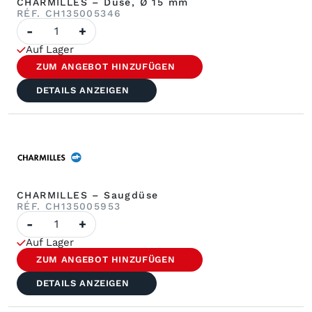
CHARMILLES – Düse, Ø 15 mm
RÉF. CH135005346
Anzahl
-
+
CHARMILLES
–
Auf Lager
Düse
ø
ZUM ANGEBOT HINZUFÜGEN
15
mm
DETAILS ANZEIGEN
CHARMILLES – Saugdüse
RÉF. CH135005953
Anzahl
-
+
CHARMILLES
–
Auf Lager
Saugdüse
ZUM ANGEBOT HINZUFÜGEN
DETAILS ANZEIGEN