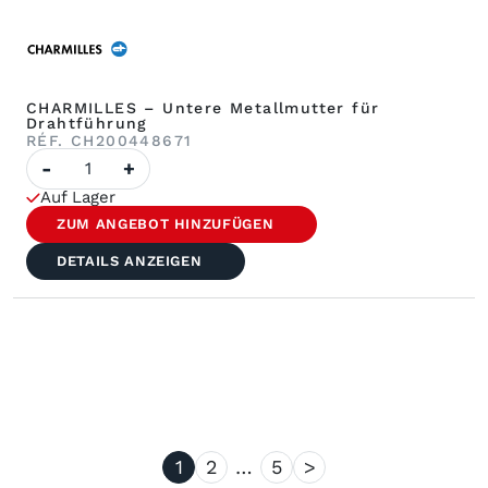
CHARMILLES – Untere Metallmutter für
Drahtführung
RÉF. CH200448671
Anzahl
-
+
von
CHARMILLES
Auf Lager
–
Untere
ZUM ANGEBOT HINZUFÜGEN
Metallmutter
für
DETAILS ANZEIGEN
Drahtführung
1
2
…
5
>