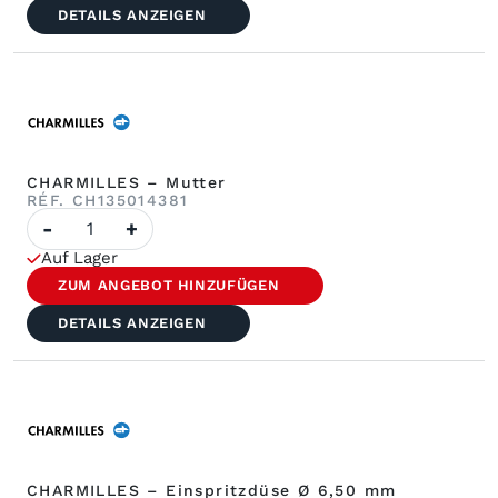
mm
DETAILS ANZEIGEN
CHARMILLES – Mutter
RÉF. CH135014381
Anzahl
-
+
CHARMILLES
-
Auf Lager
Mutter
ZUM ANGEBOT HINZUFÜGEN
DETAILS ANZEIGEN
CHARMILLES – Einspritzdüse Ø 6,50 mm