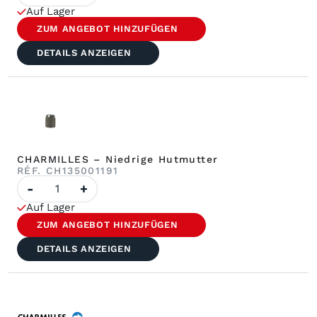
-
Auf Lager
Mutter
ZUM ANGEBOT HINZUFÜGEN
DETAILS ANZEIGEN
CHARMILLES – Niedrige Hutmutter
RÉF. CH135001191
Anzahl
-
+
CHARMILLES
–
Auf Lager
Niedrige
Hutmutter
ZUM ANGEBOT HINZUFÜGEN
DETAILS ANZEIGEN