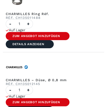
CHARMILLES Ring Réf.
RÉF. CH135011488
Anzahl
-
+
CHARMILLES-
Ringe,
Auf Lager
Réf.
ZUM ANGEBOT HINZUFÜGEN
DETAILS ANZEIGEN
CHARMILLES – Düse, Ø 0,8 mm
RÉF. CH135012145
Anzahl
-
+
CHARMILLES
–
Auf Lager
Düse
ø
ZUM ANGEBOT HINZUFÜGEN
0,8