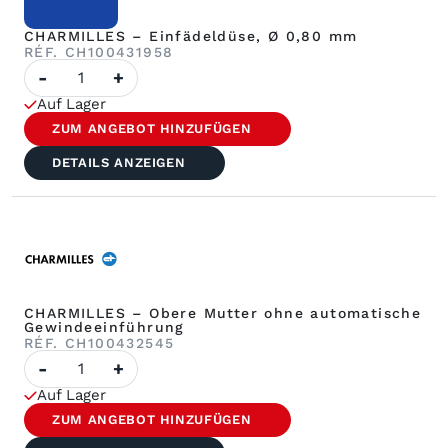
CHARMILLES – Einfädeldüse, Ø 0,80 mm
RÉF. CH100431958
Anzahl
-
+
CHARMILLES
–
Auf Lager
Einfädeldüse
ø
ZUM ANGEBOT HINZUFÜGEN
0,80
mm
DETAILS ANZEIGEN
CHARMILLES – Obere Mutter ohne automatische
Gewindeeinführung
RÉF. CH100432545
Anzahl
-
+
CHARMILLES
–
Auf Lager
Obere
Mutter
ZUM ANGEBOT HINZUFÜGEN
ohne