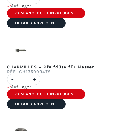
–
Auf Lager
Wasserdüse,
Durchmesser
ZUM ANGEBOT HINZUFÜGEN
6,0
mm
DETAILS ANZEIGEN
CHARMILLES – Pfeifdüse für Messer
RÉF. CH135009479
Anzahl
-
+
von
CHARMILLES
Auf Lager
–
Pfeifdüse
ZUM ANGEBOT HINZUFÜGEN
für
Messer
DETAILS ANZEIGEN