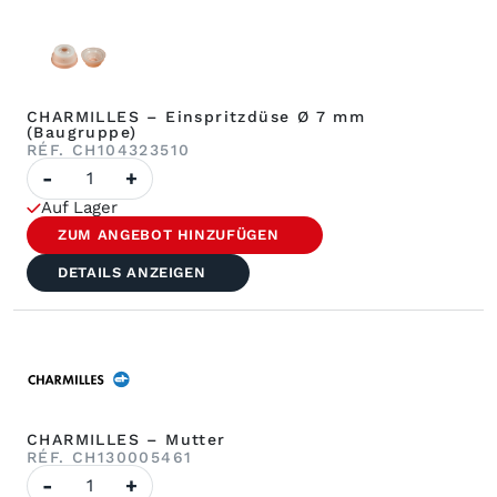
CHARMILLES – Einspritzdüse Ø 7 mm
(Baugruppe)
RÉF. CH104323510
Anzahl
-
+
CHARMILLES
–
Auf Lager
Einspritzdüse
Ø
ZUM ANGEBOT HINZUFÜGEN
7
mm
DETAILS ANZEIGEN
(Bausatz)
CHARMILLES – Mutter
RÉF. CH130005461
Anzahl
-
+
CHARMILLES