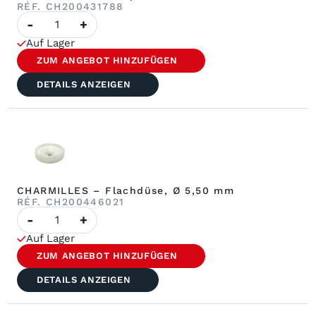
RÉF. CH200431788
Anzahl
-
+
CHARMILLES
–
Auf Lager
Einspritzdüse
ø
ZUM ANGEBOT HINZUFÜGEN
6,50
mm
DETAILS ANZEIGEN
CHARMILLES – Flachdüse, Ø 5,50 mm
RÉF. CH200446021
Anzahl
-
+
CHARMILLES
–
Auf Lager
Flachdüse,
Ø
ZUM ANGEBOT HINZUFÜGEN
5,50
mm
DETAILS ANZEIGEN