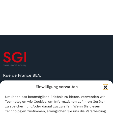
Rue de France 85A,
2400 Le Locle, Suisse
Einwilligung verwalten
sgi@sgindustry.ch
Um Ihnen das bestmögliche Erlebnis zu bieten, verwenden wir
+41 79 591 4756
Technologien wie Cookies, um Informationen auf Ihren Geräten
zu speichern und/oder darauf zuzugreifen. Wenn Sie diesen
Technologien zustimmen, ermöglichen Sie uns die Verarbeitung
Geöffnet von Montag bis Freitag von 8:30 bis 16:00