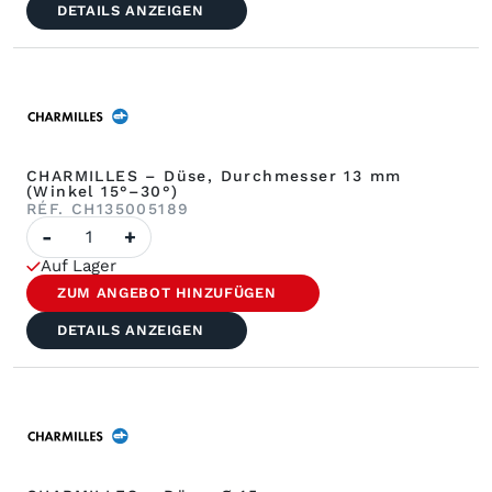
DETAILS ANZEIGEN
CHARMILLES – Düse, Durchmesser 13 mm
(Winkel 15°–30°)
RÉF. CH135005189
Anzahl
-
+
CHARMILLES
–
Auf Lager
Düse,
Größe
ZUM ANGEBOT HINZUFÜGEN
13
mm
DETAILS ANZEIGEN
(Winkel
15°–
30°)