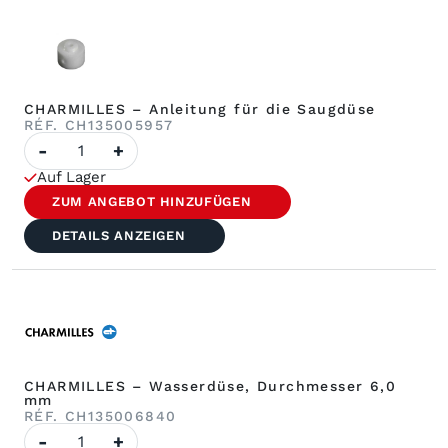
CHARMILLES – Anleitung für die Saugdüse
RÉF. CH135005957
Anzahl
-
+
CHARMILLES
–
Auf Lager
Leitfaden
für
ZUM ANGEBOT HINZUFÜGEN
Saugdüsen
DETAILS ANZEIGEN
CHARMILLES – Wasserdüse, Durchmesser 6,0
mm
RÉF. CH135006840
Anzahl
-
+
CHARMILLES