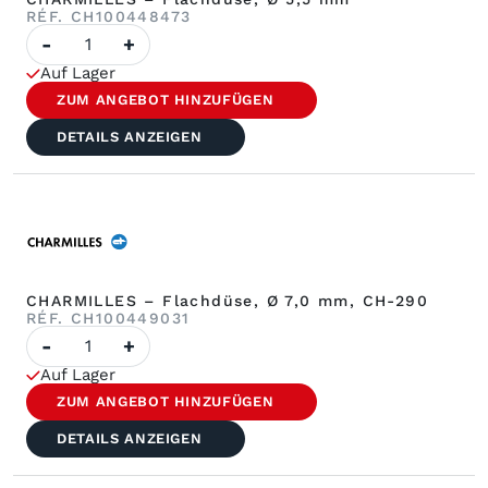
RÉF. CH100448473
Anzahl
-
+
CHARMILLES
–
Auf Lager
Flachdüse,
Ø
ZUM ANGEBOT HINZUFÜGEN
5,5
mm
DETAILS ANZEIGEN
CHARMILLES – Flachdüse, Ø 7,0 mm, CH-290
RÉF. CH100449031
Anzahl
-
+
CHARMILLES
–
Auf Lager
Flachdüse
ø
ZUM ANGEBOT HINZUFÜGEN
7,0
mm
DETAILS ANZEIGEN
CH-
290