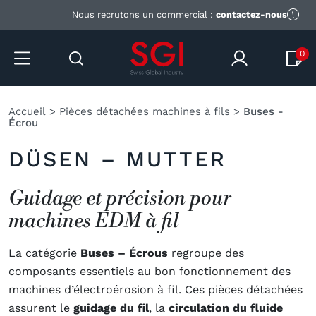
Nous recrutons un commercial :
contactez-nous
0
Accueil
>
Pièces détachées machines à fils
>
Buses -
Écrou
DÜSEN – MUTTER
Guidage et précision pour
machines EDM à fil
La catégorie
Buses – Écrous
regroupe des
composants essentiels au bon fonctionnement des
machines d’électroérosion à fil. Ces pièces détachées
assurent le
guidage du fil
, la
circulation du fluide