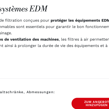
r systèmes EDM
 de filtration conçues pour
protéger les équipements ED
mmables sont essentiels pour garantir le bon fonctionn
sinage.
es de ventilation des machines
, les filtres à air permette
t ainsi à prolonger la durée de vie des équipements et à
haltschränke, Abmessungen:
ZUM ANGEBO
HINZUFÜGEN