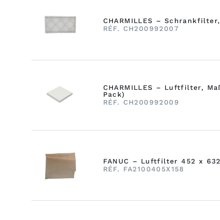
CHARMILLES – Schrankfilter
RÉF. CH200992007
CHARMILLES – Luftfilter, Maß
Pack)
RÉF. CH200992009
FANUC – Luftfilter 452 x 6
RÉF. FA2100405X158