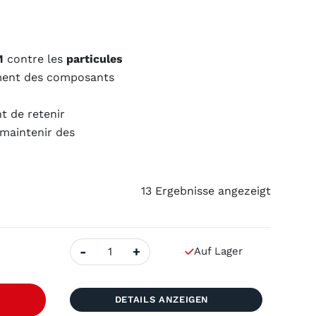
M
contre les
particules
ement des composants
nt de retenir
 maintenir des
13 Ergebnisse angezeigt
Anzahl
-
+
Auf Lager
CHARMILLES
–
Schaltschrankfilter,
Abmessungen
T
505
DETAILS ANZEIGEN
x