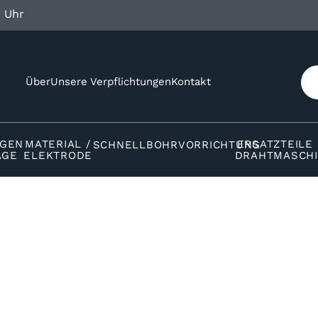
0 Uhr
Über
Unsere Verpflichtungen
Kontakt
NGEN
MATERIAL /
ERSATZTEILE
SCHNELLBOHRVORRICHTUNG
AGE
ELEKTRODE
DRAHTMASCH