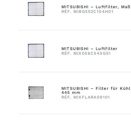
MITSUBISHI – Luftfilter, Ma
RÉF. MIBG552C104H01
MITSUBISHI – Luftfilter
RÉF. MIX056C540G51
MITSUBISHI – Filter für Küh
445 mm
RÉF. MIXFLARA09101