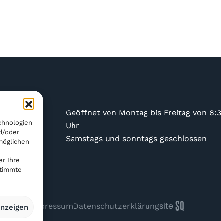
industry.ch
Geöffnet von Montag bis Freitag von 8:3
chnologien
 591 4756
Uhr
d/oder
Samstags und sonntags geschlossen
möglichen
er Ihre
stimmte
S
q
site
Impressum
Datenschutzerklärung
anzeigen
é
uaNe