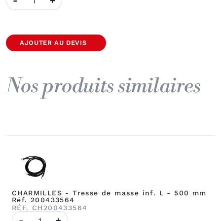
-
+
de
Tresses
de
masse
inf.
droite/gauche
AJOUTER AU DEVIS
CH510
Réf.
200433310
Nos produits similaires
CHARMILLES - Tresse de masse inf. L - 500 mm
Réf. 200433564
RÉF. CH200433564
quantité
-
+