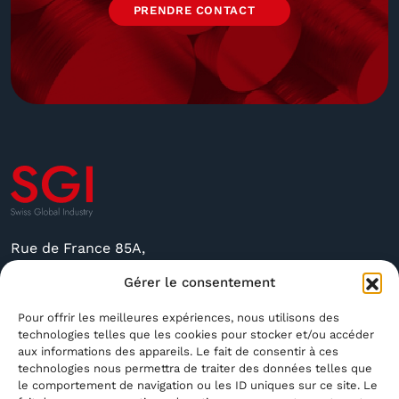
PRENDRE CONTACT
Rue de France 85A,
2400 Le Locle, Suisse
Gérer le consentement
sgi@sgindustry.ch
Pour offrir les meilleures expériences, nous utilisons des
technologies telles que les cookies pour stocker et/ou accéder
+41 79 591 4756
aux informations des appareils. Le fait de consentir à ces
technologies nous permettra de traiter des données telles que
Ouvert du Lundi au Vendredi de 8 h 30 à 16 h
le comportement de navigation ou les ID uniques sur ce site. Le