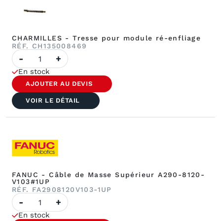
CHARMILLES - Tresse pour module ré-enfliage
RÉF. CH135008469
quantité
-
+
de
CHARMILLES
En stock
-
Tresse
AJOUTER AU DEVIS
pour
module
VOIR LE DÉTAIL
ré-
enfliage
FANUC - Câble de Masse Supérieur A290-8120-
V103#1UP
RÉF. FA2908120V103-1UP
quantité
-
+
de
FANUC
En stock
-