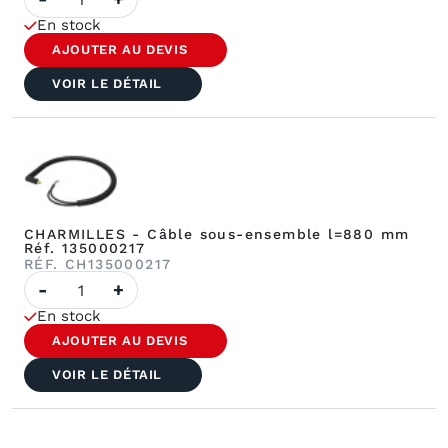
de
CHARMILLES
En stock
-
Tresse
AJOUTER AU DEVIS
de
masse
VOIR LE DÉTAIL
inf.
L
-
500
mm
Réf.
200433564
CHARMILLES - Câble sous-ensemble l=880 mm
Réf. 135000217
RÉF. CH135000217
quantité
-
+
de
CHARMILLES
En stock
-
Câble
AJOUTER AU DEVIS
sous-
ensemble
VOIR LE DÉTAIL
l=880
mm
Réf.
135000217