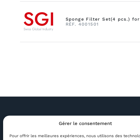
Sponge Filter Set(4 pcs.) fo
RÉF. 4001501
Gérer le consentement
Rue de France 85A,
sgi@sg
Pour offrir les meilleures expériences, nous utilisons des technol
2400 Le Locle, Suisse
+41 79