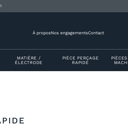
h
À propos
Nos engagements
Contact
MATIÈRE /
PIÈCE PERÇAGE
PIÈCE
ÉLECTRODE
RAPIDE
MACHI
APIDE