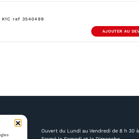
r K1C ref 3540499
AJOUTER AU DE
industry.ch
Ouvert du Lundi au Vendredi de 8 h 30 à
ogies
 591 4756
Fermé le Samedi et le Dimanche