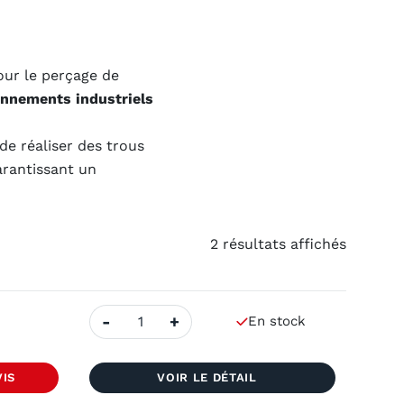
ur le perçage de
nnements industriels
de réaliser des trous
arantissant un
2 résultats affichés
quantité
-
+
En stock
de
Filter
Set(8
pcs.)
VIS
VOIR LE DÉTAIL
for
K1C