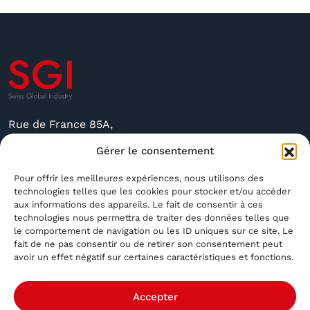
Rue de France 85A,
2400 Le Locle, Suisse
Gérer le consentement
sgi@sgindustry.ch
Pour offrir les meilleures expériences, nous utilisons des
technologies telles que les cookies pour stocker et/ou accéder
+41 79 591 4756
aux informations des appareils. Le fait de consentir à ces
technologies nous permettra de traiter des données telles que
Ouvert du Lundi au Vendredi de 8 h 30 à 16 h
le comportement de navigation ou les ID uniques sur ce site. Le
Fermé le Samedi et le Dimanche
fait de ne pas consentir ou de retirer son consentement peut
avoir un effet négatif sur certaines caractéristiques et fonctions.
Accepter