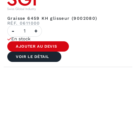
Graisse 6459 KH glisseur (9002080)
RÉF. 0611000
quantité
-
+
de
Graisse
En stock
6459
KH
AJOUTER AU DEVIS
glisseur
(9002080)
VOIR LE DÉTAIL