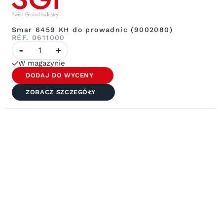
Smar 6459 KH do prowadnic (9002080)
RÉF. 0611000
Ilość
-
+
smaru
6459
W magazynie
KH
do
DODAJ DO WYCENY
prowadnicy
(9002080)
ZOBACZ SZCZEGÓŁY