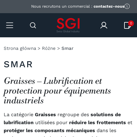
Nous recrutons un commercial :
contactez-nous
0
Strona główna
>
Różne
>
Smar
SMAR
Graisses – Lubrification et
protection pour équipements
industriels
La catégorie
Graisses
regroupe des
solutions de
lubrification
utilisées pour
réduire les frottements
et
protéger les composants mécaniques
dans les