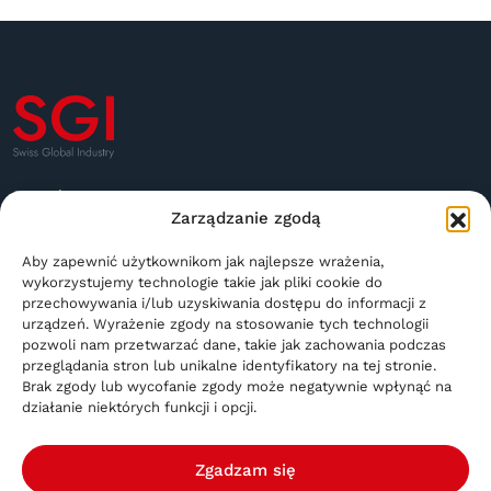
Rue de France 85A,
Zarządzanie zgodą
2400 Le Locle, Suisse
Aby zapewnić użytkownikom jak najlepsze wrażenia,
sgi@sgindustry.ch
wykorzystujemy technologie takie jak pliki cookie do
przechowywania i/lub uzyskiwania dostępu do informacji z
+41 79 591 4756
urządzeń. Wyrażenie zgody na stosowanie tych technologii
pozwoli nam przetwarzać dane, takie jak zachowania podczas
Czynne od poniedziałku do piątku w godz. 8:30–16:00
przeglądania stron lub unikalne identyfikatory na tej stronie.
Nieczynne w soboty i niedziele
Brak zgody lub wycofanie zgody może negatywnie wpłynąć na
działanie niektórych funkcji i opcji.
Zgadzam się